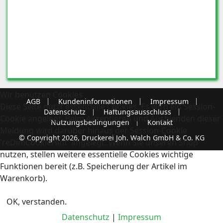
Wir benutzen Cookies
AGB
Kundeninformationen
Impressum
Diese Seite nutzt essentielle Cookies. Es wird ein Session-
Datenschutz
Haftungsausschluss
Cookie angelegt. Beim Akzeptieren und Ausblenden dieser
Nutzungsbedingungen
Kontakt
Meldung wird darüber hinaus der Session-Cookie
© Copyright 2026, Druckerei Joh. Walch GmbH & Co. KG
'reDimCookieHint' angelegt. Wenn Sie unseren Shop
nutzen, stellen weitere essentielle Cookies wichtige
Funktionen bereit (z.B. Speicherung der Artikel im
Warenkorb).
OK, verstanden.
Datenschutz
|
Impressum