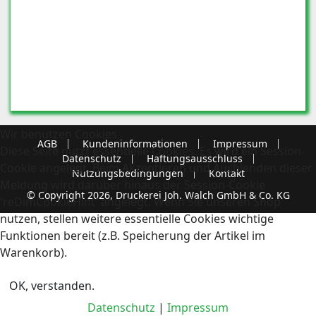
Wir benutzen Cookies
AGB
Kundeninformationen
Impressum
Diese Seite nutzt essentielle Cookies. Es wird ein Session-
Datenschutz
Haftungsausschluss
Cookie angelegt. Beim Akzeptieren und Ausblenden dieser
Nutzungsbedingungen
Kontakt
Meldung wird darüber hinaus der Session-Cookie
© Copyright 2026, Druckerei Joh. Walch GmbH & Co. KG
'reDimCookieHint' angelegt. Wenn Sie unseren Shop
nutzen, stellen weitere essentielle Cookies wichtige
Funktionen bereit (z.B. Speicherung der Artikel im
Warenkorb).
OK, verstanden.
Datenschutz
|
Impressum