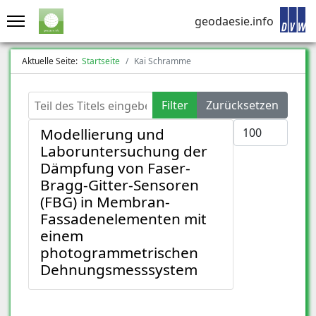
geodaesie.info
Aktuelle Seite:
Startseite
Kai Schramme
Teil des Titels eingeben
Filter
Zurücksetzen
Anzeige #
Modellierung und
Laboruntersuchung der
Dämpfung von Faser-
Bragg-Gitter-Sensoren
(FBG) in Membran-
Fassadenelementen mit
einem
photogrammetrischen
Dehnungsmesssystem