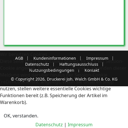
Wir benutzen Cookies
AGB
Kundeninformationen
Impressum
Diese Seite nutzt essentielle Cookies. Es wird ein Session-
Datenschutz
Haftungsausschluss
Cookie angelegt. Beim Akzeptieren und Ausblenden dieser
Nutzungsbedingungen
Kontakt
Meldung wird darüber hinaus der Session-Cookie
© Copyright 2026, Druckerei Joh. Walch GmbH & Co. KG
'reDimCookieHint' angelegt. Wenn Sie unseren Shop
nutzen, stellen weitere essentielle Cookies wichtige
Funktionen bereit (z.B. Speicherung der Artikel im
Warenkorb).
OK, verstanden.
Datenschutz
|
Impressum