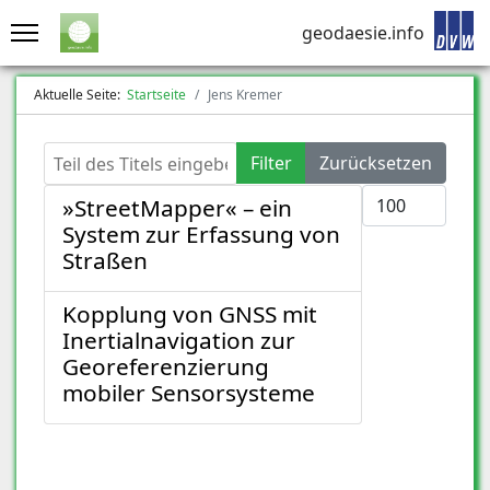
geodaesie.info
Aktuelle Seite:
Startseite
Jens Kremer
Teil des Titels eingeben
Filter
Zurücksetzen
Anzeige #
»StreetMapper« – ein
System zur Erfassung von
Straßen
Kopplung von GNSS mit
Inertialnavigation zur
Georeferenzierung
mobiler Sensorsysteme