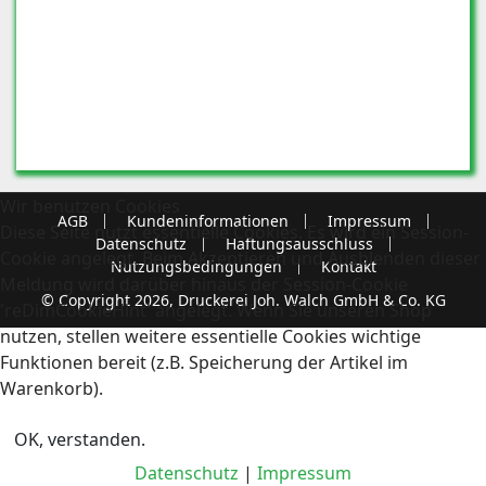
Wir benutzen Cookies
AGB
Kundeninformationen
Impressum
Diese Seite nutzt essentielle Cookies. Es wird ein Session-
Datenschutz
Haftungsausschluss
Cookie angelegt. Beim Akzeptieren und Ausblenden dieser
Nutzungsbedingungen
Kontakt
Meldung wird darüber hinaus der Session-Cookie
© Copyright 2026, Druckerei Joh. Walch GmbH & Co. KG
'reDimCookieHint' angelegt. Wenn Sie unseren Shop
nutzen, stellen weitere essentielle Cookies wichtige
Funktionen bereit (z.B. Speicherung der Artikel im
Warenkorb).
OK, verstanden.
Datenschutz
|
Impressum