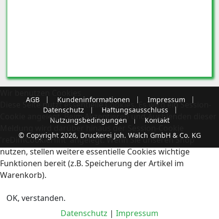
Wir benutzen Cookies
AGB
Kundeninformationen
Impressum
Diese Seite nutzt essentielle Cookies. Es wird ein Session-
Datenschutz
Haftungsausschluss
Cookie angelegt. Beim Akzeptieren und Ausblenden dieser
Nutzungsbedingungen
Kontakt
Meldung wird darüber hinaus der Session-Cookie
© Copyright 2026, Druckerei Joh. Walch GmbH & Co. KG
'reDimCookieHint' angelegt. Wenn Sie unseren Shop
nutzen, stellen weitere essentielle Cookies wichtige
Funktionen bereit (z.B. Speicherung der Artikel im
Warenkorb).
OK, verstanden.
Datenschutz
|
Impressum