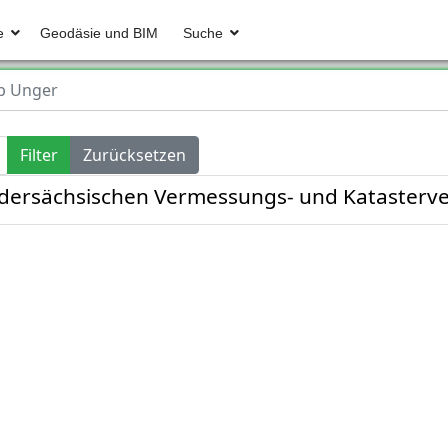
e
Geodäsie und BIM
Suche
b Unger
Filter
Zurücksetzen
iedersächsischen Vermessungs- und Katasterv