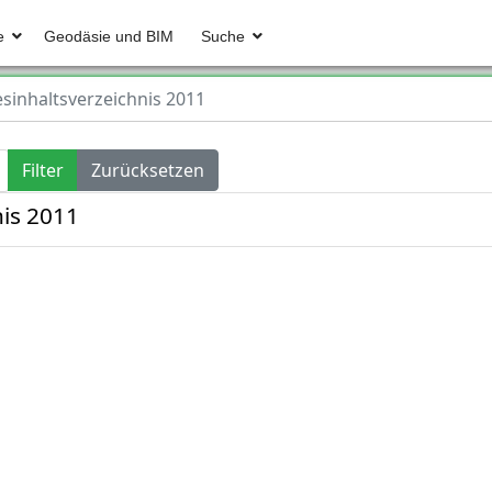
e
Geodäsie und BIM
Suche
esinhaltsverzeichnis 2011
Filter
Zurücksetzen
nis 2011