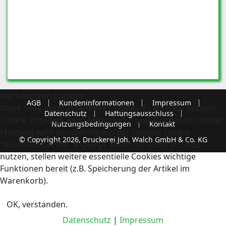
Wir benutzen Cookies
AGB
Kundeninformationen
Impressum
Diese Seite nutzt essentielle Cookies. Es wird ein Session-
Datenschutz
Haftungsausschluss
Cookie angelegt. Beim Akzeptieren und Ausblenden dieser
Nutzungsbedingungen
Kontakt
Meldung wird darüber hinaus der Session-Cookie
© Copyright 2026, Druckerei Joh. Walch GmbH & Co. KG
'reDimCookieHint' angelegt. Wenn Sie unseren Shop
nutzen, stellen weitere essentielle Cookies wichtige
Funktionen bereit (z.B. Speicherung der Artikel im
Warenkorb).
OK, verstanden.
Datenschutz
|
Impressum