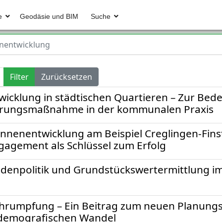
e
Geodäsie und BIM
Suche
nentwicklung
Filter
Zurücksetzen
wicklung in städtischen Quartieren – Zur Bed
ierungsmaßnahme in der kommunalen Praxis
nenentwicklung am Beispiel Creglingen-Finst
gagement als Schlüssel zum Erfolg
npolitik und Grundstückswertermittlung im
rumpfung – Ein Beitrag zum neuen Planungs
 demografischen Wandel