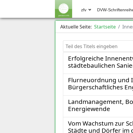
zfv
DVW-Schriftenreih
Aktuelle Seite:
Startseite
Inne
Teil des Titels eingeben
Erfolgreiche Innenent
städtebaulichen San
Flurneuordnung und In
Bürgerschaftliches En
Landmanagement, Bode
Energiewende
Vom Wachstum zur Sch
Städte und Dörfer im