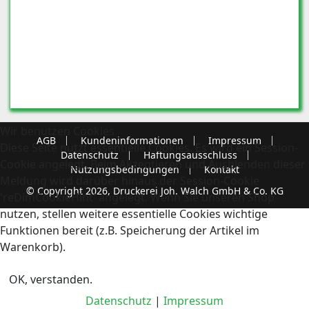
Wir benutzen Cookies
AGB
Kundeninformationen
Impressum
Diese Seite nutzt essentielle Cookies. Es wird ein Session-
Datenschutz
Haftungsausschluss
Cookie angelegt. Beim Akzeptieren und Ausblenden dieser
Nutzungsbedingungen
Kontakt
Meldung wird darüber hinaus der Session-Cookie
© Copyright 2026, Druckerei Joh. Walch GmbH & Co. KG
'reDimCookieHint' angelegt. Wenn Sie unseren Shop
nutzen, stellen weitere essentielle Cookies wichtige
Funktionen bereit (z.B. Speicherung der Artikel im
Warenkorb).
OK, verstanden.
Datenschutz
|
Impressum