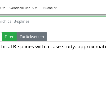
e
Geodäsie und BIM
Suche
archical B-splines
Filter
Zurücksetzen
ical B-splines with a case study: approximati
s