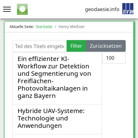
geodaesie.info
Aktuelle Seite:
Startseite
Henry Meißner
Teil des Titels eingeben
Filter
Zurücksetzen
Anzeige #
Ein effizienter KI-
Workflow zur Detektion
und Segmentierung von
Freiflächen-
Photovoltaikanlagen in
ganz Bayern
Hybride UAV-Systeme:
Technologie und
Anwendungen