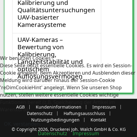
Kalibrierung und
Qualitätsuntersuchungen
UAV-basierter
Kamerasysteme
UAV-Kameras –
Bewertung von
Kalibrierung,
Wir benutzen Cookies
Langzeitstabilität und
Diese Seite nutzt essentielle Cookies. Es wird ein Session-
optischem
Cookie angelegt. Beim Akzeptieren und Ausblenden dieser
Auflösungsvermögen
Meldung wird darüber hinaus der Session-Cookie
'reDimCookieHint' angelegt. Wenn Sie unseren Shop
nutzen, stellen weitere essentielle Cookies wichtige
Funktionen bereit (z.B. Speicherung der Artikel im
AGB
Kundeninformationen
Impressum
Warenkorb).
Datenschutz
Haftungsausschluss
Nutzungsbedingungen
Kontakt
OK, verstanden.
© Copyright 2026, Druckerei Joh. Walch GmbH & Co. KG
Datenschutz
|
Impressum