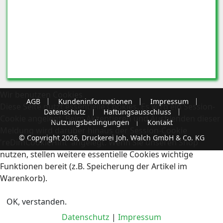
Wir benutzen Cookies
AGB
Kundeninformationen
Impressum
Diese Seite nutzt essentielle Cookies. Es wird ein Session-
Datenschutz
Haftungsausschluss
Cookie angelegt. Beim Akzeptieren und Ausblenden dieser
Nutzungsbedingungen
Kontakt
Meldung wird darüber hinaus der Session-Cookie
© Copyright 2026, Druckerei Joh. Walch GmbH & Co. KG
'reDimCookieHint' angelegt. Wenn Sie unseren Shop
nutzen, stellen weitere essentielle Cookies wichtige
Funktionen bereit (z.B. Speicherung der Artikel im
Warenkorb).
OK, verstanden.
Datenschutz
|
Impressum