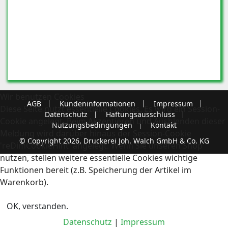
Wir benutzen Cookies
AGB
Kundeninformationen
Impressum
Diese Seite nutzt essentielle Cookies. Es wird ein Session-
Datenschutz
Haftungsausschluss
Cookie angelegt. Beim Akzeptieren und Ausblenden dieser
Nutzungsbedingungen
Kontakt
Meldung wird darüber hinaus der Session-Cookie
© Copyright 2026, Druckerei Joh. Walch GmbH & Co. KG
'reDimCookieHint' angelegt. Wenn Sie unseren Shop
nutzen, stellen weitere essentielle Cookies wichtige
Funktionen bereit (z.B. Speicherung der Artikel im
Warenkorb).
OK, verstanden.
Datenschutz
|
Impressum