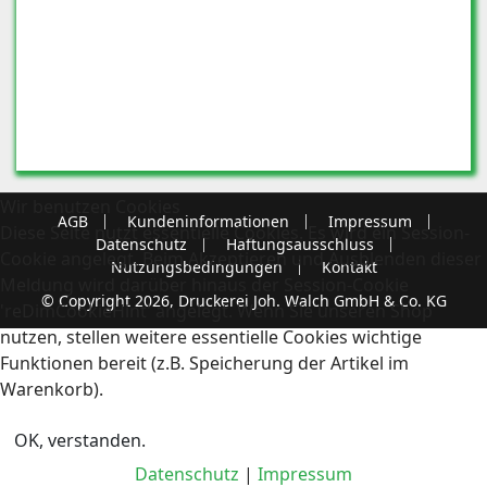
Wir benutzen Cookies
AGB
Kundeninformationen
Impressum
Diese Seite nutzt essentielle Cookies. Es wird ein Session-
Datenschutz
Haftungsausschluss
Cookie angelegt. Beim Akzeptieren und Ausblenden dieser
Nutzungsbedingungen
Kontakt
Meldung wird darüber hinaus der Session-Cookie
© Copyright 2026, Druckerei Joh. Walch GmbH & Co. KG
'reDimCookieHint' angelegt. Wenn Sie unseren Shop
nutzen, stellen weitere essentielle Cookies wichtige
Funktionen bereit (z.B. Speicherung der Artikel im
Warenkorb).
OK, verstanden.
Datenschutz
|
Impressum