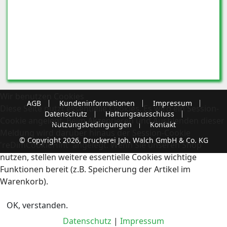
Wir benutzen Cookies
AGB
Kundeninformationen
Impressum
Diese Seite nutzt essentielle Cookies. Es wird ein Session-
Datenschutz
Haftungsausschluss
Cookie angelegt. Beim Akzeptieren und Ausblenden dieser
Nutzungsbedingungen
Kontakt
Meldung wird darüber hinaus der Session-Cookie
© Copyright 2026, Druckerei Joh. Walch GmbH & Co. KG
'reDimCookieHint' angelegt. Wenn Sie unseren Shop
nutzen, stellen weitere essentielle Cookies wichtige
Funktionen bereit (z.B. Speicherung der Artikel im
Warenkorb).
OK, verstanden.
Datenschutz
|
Impressum