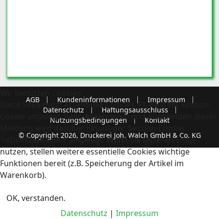
Wir benutzen Cookies
AGB
Kundeninformationen
Impressum
Diese Seite nutzt essentielle Cookies. Es wird ein Session-
Datenschutz
Haftungsausschluss
Cookie angelegt. Beim Akzeptieren und Ausblenden dieser
Nutzungsbedingungen
Kontakt
Meldung wird darüber hinaus der Session-Cookie
© Copyright 2026, Druckerei Joh. Walch GmbH & Co. KG
'reDimCookieHint' angelegt. Wenn Sie unseren Shop
nutzen, stellen weitere essentielle Cookies wichtige
Funktionen bereit (z.B. Speicherung der Artikel im
Warenkorb).
OK, verstanden.
Datenschutz
|
Impressum