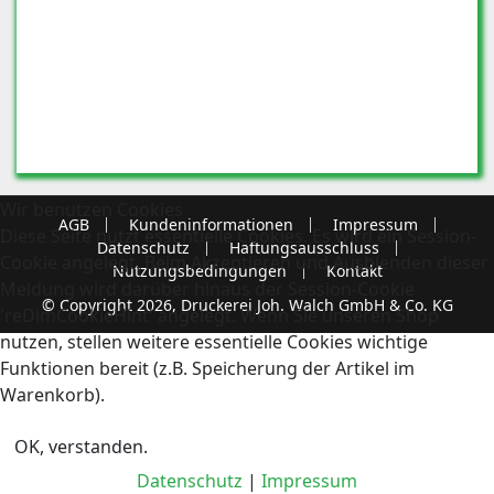
Wir benutzen Cookies
AGB
Kundeninformationen
Impressum
Diese Seite nutzt essentielle Cookies. Es wird ein Session-
Datenschutz
Haftungsausschluss
Cookie angelegt. Beim Akzeptieren und Ausblenden dieser
Nutzungsbedingungen
Kontakt
Meldung wird darüber hinaus der Session-Cookie
© Copyright 2026, Druckerei Joh. Walch GmbH & Co. KG
'reDimCookieHint' angelegt. Wenn Sie unseren Shop
nutzen, stellen weitere essentielle Cookies wichtige
Funktionen bereit (z.B. Speicherung der Artikel im
Warenkorb).
OK, verstanden.
Datenschutz
|
Impressum