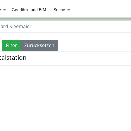
e
Geodäsie und BIM
Suche
ard Kleemaier
Filter
Zurücksetzen
alstation