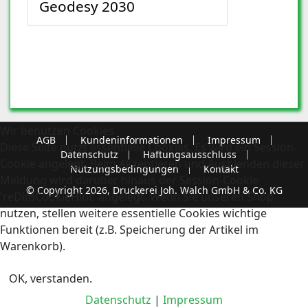
Geodesy 2030
Wir benutzen Cookies
AGB
Kundeninformationen
Impressum
Diese Seite nutzt essentielle Cookies. Es wird ein Session-
Datenschutz
Haftungsausschluss
Cookie angelegt. Beim Akzeptieren und Ausblenden dieser
Nutzungsbedingungen
Kontakt
Meldung wird darüber hinaus der Session-Cookie
© Copyright 2026, Druckerei Joh. Walch GmbH & Co. KG
'reDimCookieHint' angelegt. Wenn Sie unseren Shop
nutzen, stellen weitere essentielle Cookies wichtige
Funktionen bereit (z.B. Speicherung der Artikel im
Warenkorb).
OK, verstanden.
Datenschutz
|
Impressum