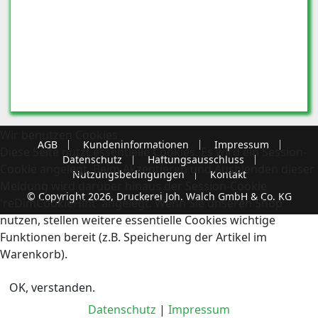
Wir benutzen Cookies
AGB
Kundeninformationen
Impressum
Diese Seite nutzt essentielle Cookies. Es wird ein Session-
Datenschutz
Haftungsausschluss
Cookie angelegt. Beim Akzeptieren und Ausblenden dieser
Nutzungsbedingungen
Kontakt
Meldung wird darüber hinaus der Session-Cookie
© Copyright 2026, Druckerei Joh. Walch GmbH & Co. KG
'reDimCookieHint' angelegt. Wenn Sie unseren Shop
nutzen, stellen weitere essentielle Cookies wichtige
Funktionen bereit (z.B. Speicherung der Artikel im
Warenkorb).
OK, verstanden.
Datenschutz
|
Impressum