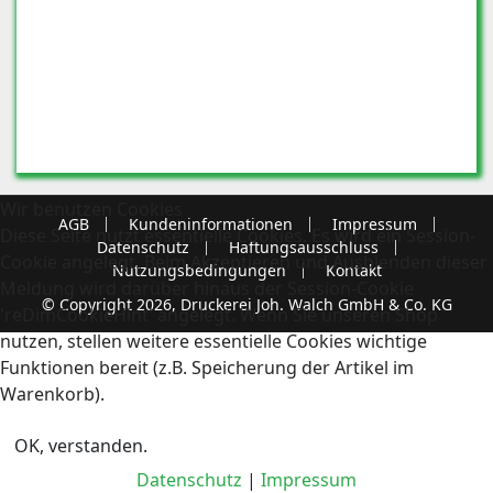
Wir benutzen Cookies
AGB
Kundeninformationen
Impressum
Diese Seite nutzt essentielle Cookies. Es wird ein Session-
Datenschutz
Haftungsausschluss
Cookie angelegt. Beim Akzeptieren und Ausblenden dieser
Nutzungsbedingungen
Kontakt
Meldung wird darüber hinaus der Session-Cookie
© Copyright 2026, Druckerei Joh. Walch GmbH & Co. KG
'reDimCookieHint' angelegt. Wenn Sie unseren Shop
nutzen, stellen weitere essentielle Cookies wichtige
Funktionen bereit (z.B. Speicherung der Artikel im
Warenkorb).
OK, verstanden.
Datenschutz
|
Impressum