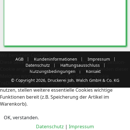
Wir benutzen Cookies
AGB
Kundeninformationen
Impressum
Diese Seite nutzt essentielle Cookies. Es wird ein Session-
Datenschutz
Haftungsausschluss
Cookie angelegt. Beim Akzeptieren und Ausblenden dieser
Nutzungsbedingungen
Kontakt
Meldung wird darüber hinaus der Session-Cookie
© Copyright 2026, Druckerei Joh. Walch GmbH & Co. KG
'reDimCookieHint' angelegt. Wenn Sie unseren Shop
nutzen, stellen weitere essentielle Cookies wichtige
Funktionen bereit (z.B. Speicherung der Artikel im
Warenkorb).
OK, verstanden.
Datenschutz
|
Impressum