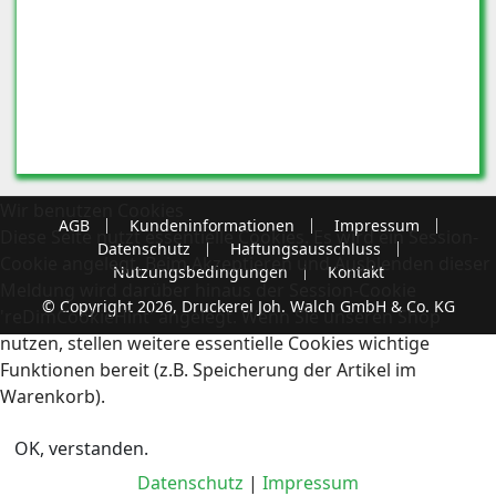
Wir benutzen Cookies
AGB
Kundeninformationen
Impressum
Diese Seite nutzt essentielle Cookies. Es wird ein Session-
Datenschutz
Haftungsausschluss
Cookie angelegt. Beim Akzeptieren und Ausblenden dieser
Nutzungsbedingungen
Kontakt
Meldung wird darüber hinaus der Session-Cookie
© Copyright 2026, Druckerei Joh. Walch GmbH & Co. KG
'reDimCookieHint' angelegt. Wenn Sie unseren Shop
nutzen, stellen weitere essentielle Cookies wichtige
Funktionen bereit (z.B. Speicherung der Artikel im
Warenkorb).
OK, verstanden.
Datenschutz
|
Impressum