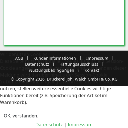
Wir benutzen Cookies
AGB
Kundeninformationen
Impressum
Diese Seite nutzt essentielle Cookies. Es wird ein Session-
Datenschutz
Haftungsausschluss
Cookie angelegt. Beim Akzeptieren und Ausblenden dieser
Nutzungsbedingungen
Kontakt
Meldung wird darüber hinaus der Session-Cookie
© Copyright 2026, Druckerei Joh. Walch GmbH & Co. KG
'reDimCookieHint' angelegt. Wenn Sie unseren Shop
nutzen, stellen weitere essentielle Cookies wichtige
Funktionen bereit (z.B. Speicherung der Artikel im
Warenkorb).
OK, verstanden.
Datenschutz
|
Impressum