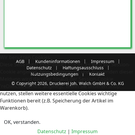
Wir benutzen Cookies
AGB
Kundeninformationen
Impressum
Diese Seite nutzt essentielle Cookies. Es wird ein Session-
Datenschutz
Haftungsausschluss
Cookie angelegt. Beim Akzeptieren und Ausblenden dieser
Nutzungsbedingungen
Kontakt
Meldung wird darüber hinaus der Session-Cookie
© Copyright 2026, Druckerei Joh. Walch GmbH & Co. KG
'reDimCookieHint' angelegt. Wenn Sie unseren Shop
nutzen, stellen weitere essentielle Cookies wichtige
Funktionen bereit (z.B. Speicherung der Artikel im
Warenkorb).
OK, verstanden.
Datenschutz
|
Impressum