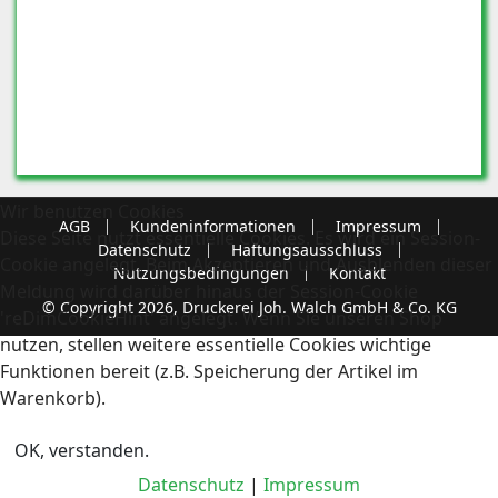
Wir benutzen Cookies
AGB
Kundeninformationen
Impressum
Diese Seite nutzt essentielle Cookies. Es wird ein Session-
Datenschutz
Haftungsausschluss
Cookie angelegt. Beim Akzeptieren und Ausblenden dieser
Nutzungsbedingungen
Kontakt
Meldung wird darüber hinaus der Session-Cookie
© Copyright 2026, Druckerei Joh. Walch GmbH & Co. KG
'reDimCookieHint' angelegt. Wenn Sie unseren Shop
nutzen, stellen weitere essentielle Cookies wichtige
Funktionen bereit (z.B. Speicherung der Artikel im
Warenkorb).
OK, verstanden.
Datenschutz
|
Impressum