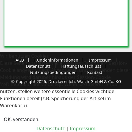
Wir benutzen Cookies
AGB
Kundeninformationen
Impressum
Diese Seite nutzt essentielle Cookies. Es wird ein Session-
Datenschutz
Haftungsausschluss
Cookie angelegt. Beim Akzeptieren und Ausblenden dieser
Nutzungsbedingungen
Kontakt
Meldung wird darüber hinaus der Session-Cookie
© Copyright 2026, Druckerei Joh. Walch GmbH & Co. KG
'reDimCookieHint' angelegt. Wenn Sie unseren Shop
nutzen, stellen weitere essentielle Cookies wichtige
Funktionen bereit (z.B. Speicherung der Artikel im
Warenkorb).
OK, verstanden.
Datenschutz
|
Impressum