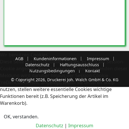
Wir benutzen Cookies
AGB
Kundeninformationen
Impressum
Diese Seite nutzt essentielle Cookies. Es wird ein Session-
Datenschutz
Haftungsausschluss
Cookie angelegt. Beim Akzeptieren und Ausblenden dieser
Nutzungsbedingungen
Kontakt
Meldung wird darüber hinaus der Session-Cookie
© Copyright 2026, Druckerei Joh. Walch GmbH & Co. KG
'reDimCookieHint' angelegt. Wenn Sie unseren Shop
nutzen, stellen weitere essentielle Cookies wichtige
Funktionen bereit (z.B. Speicherung der Artikel im
Warenkorb).
OK, verstanden.
Datenschutz
|
Impressum