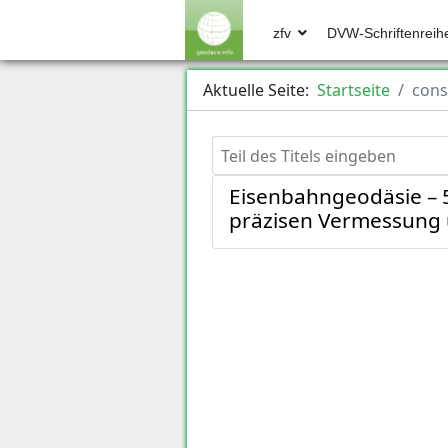
zfv
DVW-Schriftenreih
Aktuelle Seite:
Startseite
cons
Teil des Titels eingeben
Eisenbahngeodäsie – 5
präzisen Vermessung u