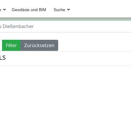
e
Geodäsie und BIM
Suche
s Dießenbacher
Filter
Zurücksetzen
LS