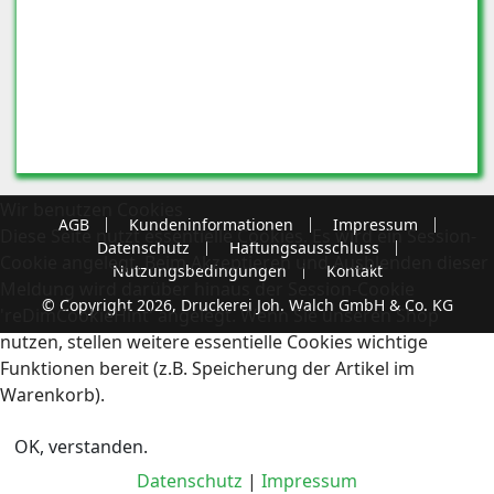
Wir benutzen Cookies
AGB
Kundeninformationen
Impressum
Diese Seite nutzt essentielle Cookies. Es wird ein Session-
Datenschutz
Haftungsausschluss
Cookie angelegt. Beim Akzeptieren und Ausblenden dieser
Nutzungsbedingungen
Kontakt
Meldung wird darüber hinaus der Session-Cookie
© Copyright 2026, Druckerei Joh. Walch GmbH & Co. KG
'reDimCookieHint' angelegt. Wenn Sie unseren Shop
nutzen, stellen weitere essentielle Cookies wichtige
Funktionen bereit (z.B. Speicherung der Artikel im
Warenkorb).
OK, verstanden.
Datenschutz
|
Impressum