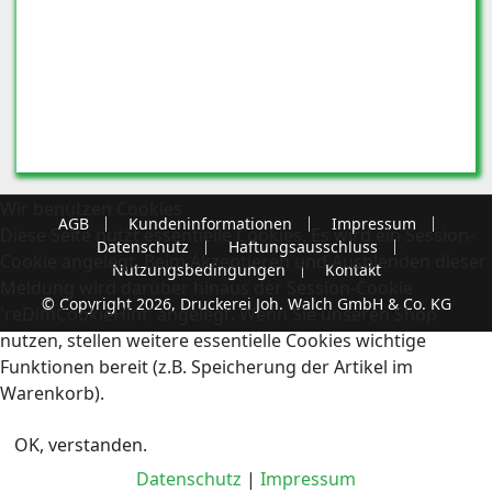
Wir benutzen Cookies
AGB
Kundeninformationen
Impressum
Diese Seite nutzt essentielle Cookies. Es wird ein Session-
Datenschutz
Haftungsausschluss
Cookie angelegt. Beim Akzeptieren und Ausblenden dieser
Nutzungsbedingungen
Kontakt
Meldung wird darüber hinaus der Session-Cookie
© Copyright 2026, Druckerei Joh. Walch GmbH & Co. KG
'reDimCookieHint' angelegt. Wenn Sie unseren Shop
nutzen, stellen weitere essentielle Cookies wichtige
Funktionen bereit (z.B. Speicherung der Artikel im
Warenkorb).
OK, verstanden.
Datenschutz
|
Impressum