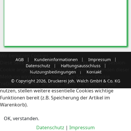
Wir benutzen Cookies
AGB
Kundeninformationen
Impressum
Diese Seite nutzt essentielle Cookies. Es wird ein Session-
Datenschutz
Haftungsausschluss
Cookie angelegt. Beim Akzeptieren und Ausblenden dieser
Nutzungsbedingungen
Kontakt
Meldung wird darüber hinaus der Session-Cookie
© Copyright 2026, Druckerei Joh. Walch GmbH & Co. KG
'reDimCookieHint' angelegt. Wenn Sie unseren Shop
nutzen, stellen weitere essentielle Cookies wichtige
Funktionen bereit (z.B. Speicherung der Artikel im
Warenkorb).
OK, verstanden.
Datenschutz
|
Impressum