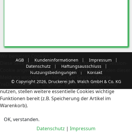
Wir benutzen Cookies
AGB
Kundeninformationen
Impressum
Diese Seite nutzt essentielle Cookies. Es wird ein Session-
Datenschutz
Haftungsausschluss
Cookie angelegt. Beim Akzeptieren und Ausblenden dieser
Nutzungsbedingungen
Kontakt
Meldung wird darüber hinaus der Session-Cookie
© Copyright 2026, Druckerei Joh. Walch GmbH & Co. KG
'reDimCookieHint' angelegt. Wenn Sie unseren Shop
nutzen, stellen weitere essentielle Cookies wichtige
Funktionen bereit (z.B. Speicherung der Artikel im
Warenkorb).
OK, verstanden.
Datenschutz
|
Impressum