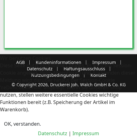
Wir benutzen Cookies
AGB
Kundeninformationen
Impressum
Diese Seite nutzt essentielle Cookies. Es wird ein Session-
Datenschutz
Haftungsausschluss
Cookie angelegt. Beim Akzeptieren und Ausblenden dieser
Nutzungsbedingungen
Kontakt
Meldung wird darüber hinaus der Session-Cookie
© Copyright 2026, Druckerei Joh. Walch GmbH & Co. KG
'reDimCookieHint' angelegt. Wenn Sie unseren Shop
nutzen, stellen weitere essentielle Cookies wichtige
Funktionen bereit (z.B. Speicherung der Artikel im
Warenkorb).
OK, verstanden.
Datenschutz
|
Impressum