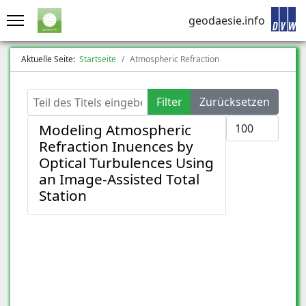
geodaesie.info
Aktuelle Seite:
Startseite
Atmospheric Refraction
Teil des Titels eingeben
Filter
Zurücksetzen
Anzeige #
Modeling Atmospheric
Refraction Inuences by
Optical Turbulences Using
an Image-Assisted Total
Station