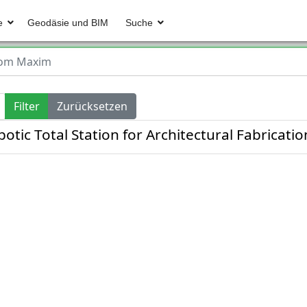
e
Geodäsie und BIM
Suche
yom Maxim
Filter
Zurücksetzen
tic Total Station for Architectural Fabricati