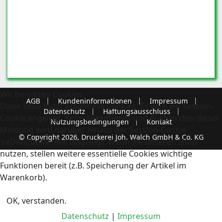
Wir benutzen Cookies
AGB
Kundeninformationen
Impressum
Diese Seite nutzt essentielle Cookies. Es wird ein Session-
Datenschutz
Haftungsausschluss
Cookie angelegt. Beim Akzeptieren und Ausblenden dieser
Nutzungsbedingungen
Kontakt
Meldung wird darüber hinaus der Session-Cookie
© Copyright 2026, Druckerei Joh. Walch GmbH & Co. KG
'reDimCookieHint' angelegt. Wenn Sie unseren Shop
nutzen, stellen weitere essentielle Cookies wichtige
Funktionen bereit (z.B. Speicherung der Artikel im
Warenkorb).
OK, verstanden.
Datenschutz
|
Impressum