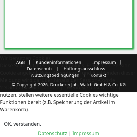
Wir benutzen Cookies
AGB
Kundeninformationen
Impressum
Diese Seite nutzt essentielle Cookies. Es wird ein Session-
Datenschutz
Haftungsausschluss
Cookie angelegt. Beim Akzeptieren und Ausblenden dieser
Nutzungsbedingungen
Kontakt
Meldung wird darüber hinaus der Session-Cookie
© Copyright 2026, Druckerei Joh. Walch GmbH & Co. KG
'reDimCookieHint' angelegt. Wenn Sie unseren Shop
nutzen, stellen weitere essentielle Cookies wichtige
Funktionen bereit (z.B. Speicherung der Artikel im
Warenkorb).
OK, verstanden.
Datenschutz
|
Impressum