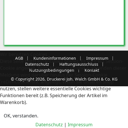
Wir benutzen Cookies
AGB
Kundeninformationen
Impressum
Diese Seite nutzt essentielle Cookies. Es wird ein Session-
Datenschutz
Haftungsausschluss
Cookie angelegt. Beim Akzeptieren und Ausblenden dieser
Nutzungsbedingungen
Kontakt
Meldung wird darüber hinaus der Session-Cookie
© Copyright 2026, Druckerei Joh. Walch GmbH & Co. KG
'reDimCookieHint' angelegt. Wenn Sie unseren Shop
nutzen, stellen weitere essentielle Cookies wichtige
Funktionen bereit (z.B. Speicherung der Artikel im
Warenkorb).
OK, verstanden.
Datenschutz
|
Impressum