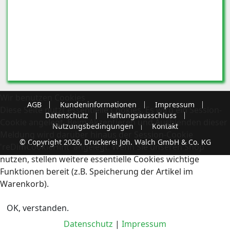
Wir benutzen Cookies
AGB
Kundeninformationen
Impressum
Diese Seite nutzt essentielle Cookies. Es wird ein Session-
Datenschutz
Haftungsausschluss
Cookie angelegt. Beim Akzeptieren und Ausblenden dieser
Nutzungsbedingungen
Kontakt
Meldung wird darüber hinaus der Session-Cookie
© Copyright 2026, Druckerei Joh. Walch GmbH & Co. KG
'reDimCookieHint' angelegt. Wenn Sie unseren Shop
nutzen, stellen weitere essentielle Cookies wichtige
Funktionen bereit (z.B. Speicherung der Artikel im
Warenkorb).
OK, verstanden.
Datenschutz
|
Impressum