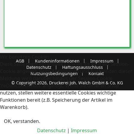
Wir benutzen Cookies
AGB
Kundeninformationen
Impressum
Diese Seite nutzt essentielle Cookies. Es wird ein Session-
Datenschutz
Haftungsausschluss
Cookie angelegt. Beim Akzeptieren und Ausblenden dieser
Nutzungsbedingungen
Kontakt
Meldung wird darüber hinaus der Session-Cookie
© Copyright 2026, Druckerei Joh. Walch GmbH & Co. KG
'reDimCookieHint' angelegt. Wenn Sie unseren Shop
nutzen, stellen weitere essentielle Cookies wichtige
Funktionen bereit (z.B. Speicherung der Artikel im
Warenkorb).
OK, verstanden.
Datenschutz
|
Impressum